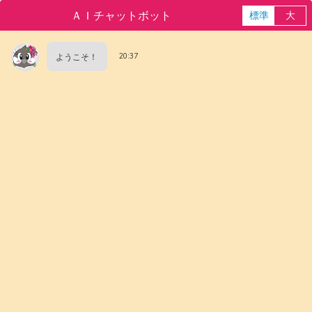
ＡＩチャットボット
標準
大
ようこそ！
20:37